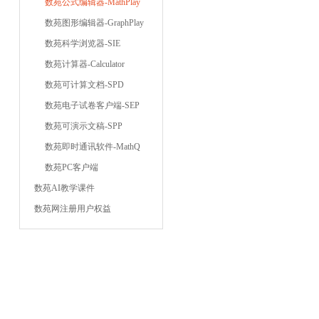
数苑公式编辑器-MathPlay
数苑图形编辑器-GraphPlay
数苑科学浏览器-SIE
数苑计算器-Calculator
数苑可计算文档-SPD
数苑电子试卷客户端-SEP
数苑可演示文稿-SPP
数苑即时通讯软件-MathQ
数苑PC客户端
数苑AI教学课件
数苑网注册用户权益