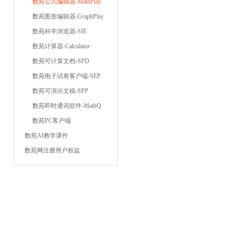
数苑公式编辑器-MathPlay
数苑图形编辑器-GraphPlay
数苑科学浏览器-SIE
数苑计算器-Calculator
数苑可计算文档-SPD
数苑电子试卷客户端-SEP
数苑可演示文稿-SPP
数苑即时通讯软件-MathQ
数苑PC客户端
数苑AI教学课件
数苑网注册用户权益